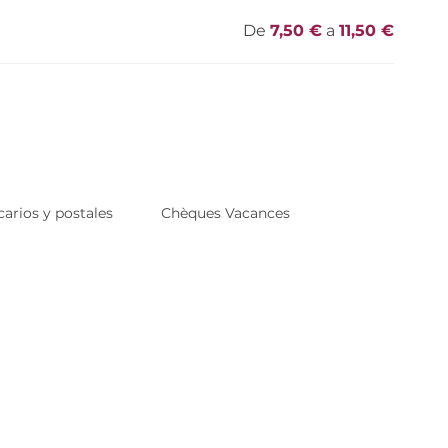
De
7,50 €
a
11,50 €
arios y postales
Chèques Vacances