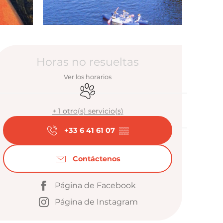
Horarios y da
Horas no resueltas
Ver los horarios
Se aceptan animales
+ 1 otro(s) servicio(s)
+33 6 41 61 07
▒▒
Contáctenos
Página de Facebook
Página de Instagram