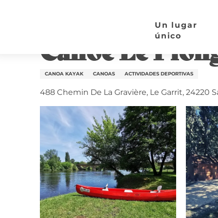
Aller
Página de inicio
Canoë Le Plongeoir
au
Un lugar
contenu
único
Canoë Le Plon
principal
CANOA KAYAK
CANOAS
ACTIVIDADES DEPORTIVAS
488 Chemin De La Gravière, Le Garrit, 24220 S