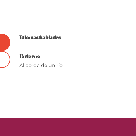
Idiomas hablados
Idiomas hablados
Entorno
Entorno
Al borde de un río