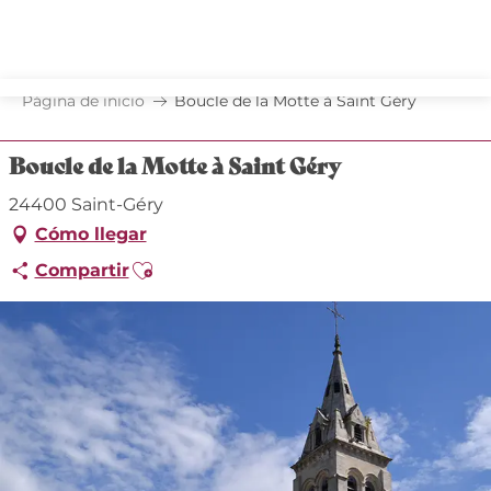
Aller
au
contenu
principal
Página de inicio
Boucle de la Motte à Saint Géry
Boucle de la Motte à Saint Géry
24400 Saint-Géry
Cómo llegar
Ajouter aux favoris
Compartir