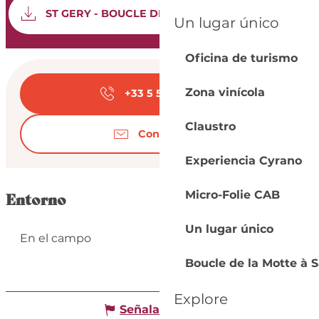
Documentación
Los 
ST GERY - BOUCLE DE LA MOTTE
Un lugar único
Oficina de turismo
Horarios y datos de
Zona vinícola
+33 5 53 57 03
▒▒
Claustro
Contáctenos
Experiencia Cyrano
Micro-Folie CAB
Entorno
Un lugar único
En el campo
Boucle de la Motte à S
Explore
Señalar un error