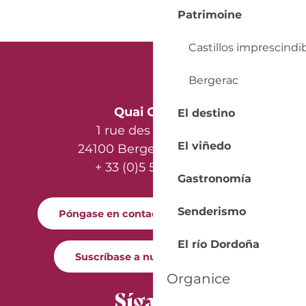
Patrimoine
Castillos imprescindi
Bergerac
Quai Cyrano
El destino
1 rue des Récollets
El viñedo
24100 Bergerac - France
+ 33 (0)5 53 57 03 11
Gastronomía
Senderismo
Póngase en contacto con nosotros
El río Dordoña
Suscríbase a nuestro boletín
Organice
Síganos