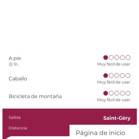
A pie
Muy fácil de usar
1h
Caballo
Muy fácil de usar
Bicicleta de montaña
Muy fácil de usar
Información práct
Salida
Saint-Géry
Distancia
3.0 km
Página de inicio