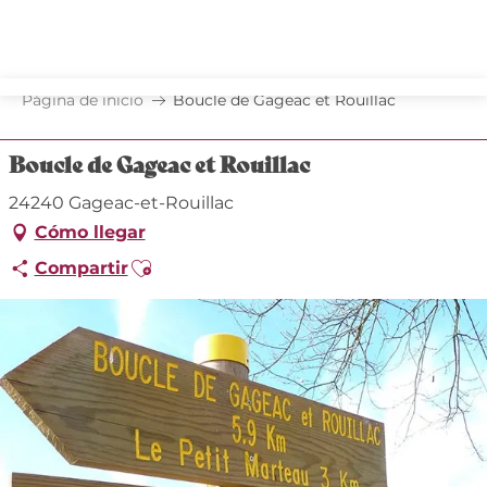
Aller
au
contenu
principal
Página de inicio
Boucle de Gageac et Rouillac
Boucle de Gageac et Rouillac
24240 Gageac-et-Rouillac
Cómo llegar
Ajouter aux favoris
Compartir