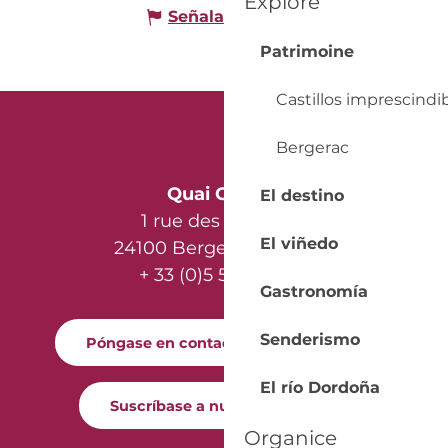
Explore
Señalar un error
Patrimoine
Castillos imprescindi
Bergerac
Quai Cyrano
El destino
1 rue des Récollets
El viñedo
24100 Bergerac - France
+ 33 (0)5 53 57 03 11
Gastronomía
Senderismo
Póngase en contacto con nosotros
El río Dordoña
Suscríbase a nuestro boletín
Organice