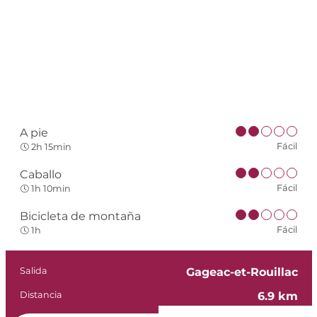
A pie
Fácil
2h 15min
Caballo
Fácil
1h 10min
Bicicleta de montaña
Fácil
1h
Información práct
Salida
Gageac-et-Rouillac
Distancia
6.9 km