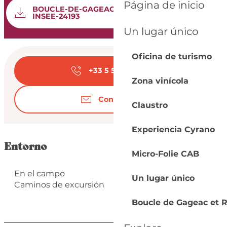
Documentación
Página de inicio
BOUCLE-DE-GAGEAC-ET-ROUILLAC-
Los 
INSEE-24193
Un lugar único
Horarios y datos de
Oficina de turismo
+33 5 53 57 03
▒▒
Zona vinícola
Contáctenos
Claustro
Experiencia Cyrano
Entorno
Micro-Folie CAB
En el campo
Un lugar único
Caminos de excursión
Boucle de Gageac et R