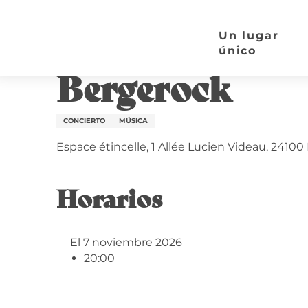
Aller
Página de inicio
Bergerock
au
Un lugar
contenu
único
Sábado 7 noviembre a 20:00
principal
Bergerock
CONCIERTO
MÚSICA
Espace étincelle, 1 Allée Lucien Videau, 24100
Horarios
El 7 noviembre 2026
20:00