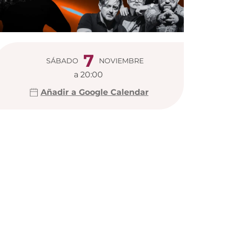
Horarios y da
7
SÁBADO
NOVIEMBRE
a 20:00
Añadir a Google Calendar