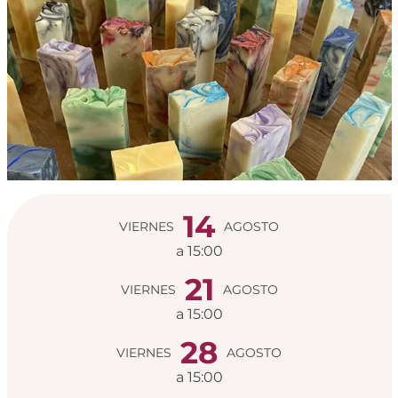
Horarios y datos de
14
VIERNES
AGOSTO
a 15:00
21
VIERNES
AGOSTO
a 15:00
28
VIERNES
AGOSTO
a 15:00