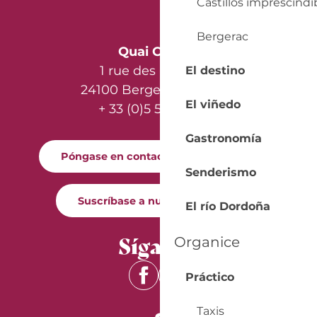
Castillos imprescindi
Bergerac
Quai Cyrano
1 rue des Récollets
El destino
24100 Bergerac - France
El viñedo
+ 33 (0)5 53 57 03 11
Gastronomía
Póngase en contacto con nosotros
Senderismo
Suscríbase a nuestro boletín
El río Dordoña
Síganos
Organice
Práctico
Taxis