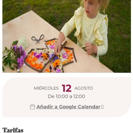
Horarios y datos de
12
MIÉRCOLES
AGOSTO
De 10:00 a 12:00
Añadir a Google Calendar
Tarifas