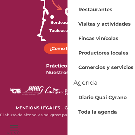
Restaurantes
Visitas y actividades
Fincas vinícolas
¿Cómo llegar?
Productores locales
Práctico
Comercios y servicios
Nuestros folletos
Agenda
Diario Quai Cyrano
-
MENTIONS LÉGALES
GESTION DES COOKIES
Toda la agenda
El abuso de alcohol es peligroso para la salud. Beba con moderación.
MENÚ