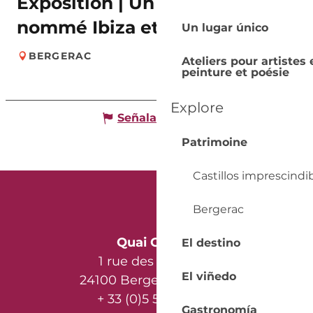
Exposition | Un mirage
nommé Ibiza et Dj Set
Un lugar único
BERGERAC
Ateliers pour artistes 
peinture et poésie
Explore
Señalar un error
Patrimoine
Castillos imprescindi
Bergerac
Quai Cyrano
El destino
1 rue des Récollets
El viñedo
24100 Bergerac - France
+ 33 (0)5 53 57 03 11
Gastronomía