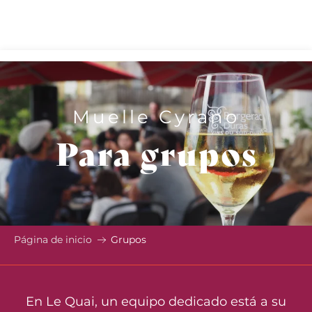
Aller
au
contenu
principal
Muelle Cyrano
Para grupos
Página de inicio
Grupos
En Le Quai, un equipo dedicado está a su