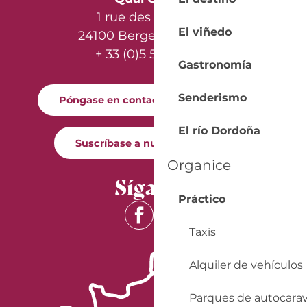
1 rue des Récollets
El viñedo
24100 Bergerac - France
+ 33 (0)5 53 57 03 11
Gastronomía
Senderismo
Póngase en contacto con nosotros
El río Dordoña
Suscríbase a nuestro boletín
Organice
Síganos
Práctico
Taxis
Alquiler de vehículos
Parques de autocara