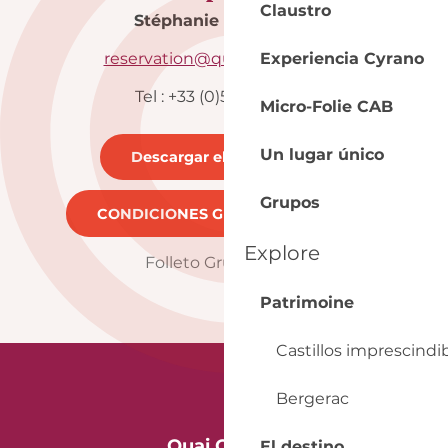
Claustro
Stéphanie & Maureen
reservation@quai-cyrano.com
Experiencia Cyrano
Tel : +33 (0)5 53 57 03 11
Micro-Folie CAB
Un lugar único
Descargar el folleto
21MB
Grupos
CONDICIONES GENERALES
262KB
Explore
Folleto Grupos 2025
Patrimoine
Castillos imprescindi
Bergerac
Quai Cyrano
El destino